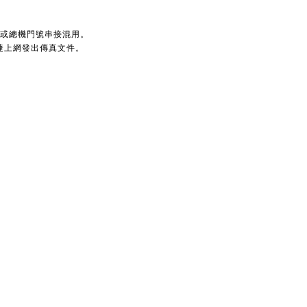
或總機門號串接混用。
便捷上網發出傳真文件。