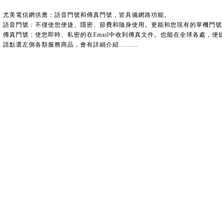
尤美電信網供應：語音門號和傳真門號，皆具備網路功能。
語音門號：不僅使您便捷、隱密、節費和隨身使用。更能和您現有的單機門號
傳真門號：使您即時、私密的在Email中收到傳真文件。也能在全球各處，
請點選左側各類服務商品，會有詳細介紹………