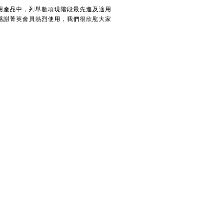
用產品中，列舉數項現階段最先進及適用
感謝菁英會員熱烈使用，我們很欣慰大家